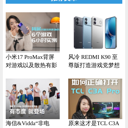
小米17 ProMax背屏
风冷 REDMI K90 至
对游戏以及散热有影
尊版打造游戏党梦想
响？
机
海信&Vidda“非电
原来这才是TCL C3A