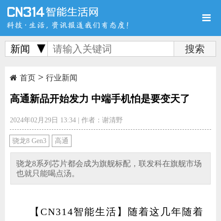
新闻
>
首页
新品
评测
首页
行业新闻
高通新品开始发力 中端手机怕是要变天了
2024年02月29日 13:34
|
作者：谢清野
导购
新闻
视频
骁龙8 Gen3
高通
骁龙8系列芯片都会成为旗舰标配，联发科在旗舰市场
也就只能喝点汤。
图赏
游记
直播
【CN314智能生活】随着这几年随着