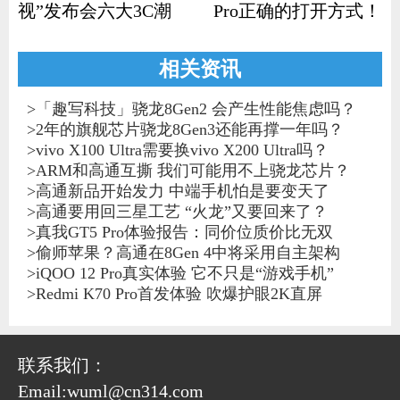
视”发布会六大3C潮
Pro正确的打开方式！
品齐发
相关资讯
>
「趣写科技」骁龙8Gen2 会产生性能焦虑吗？
>
2年的旗舰芯片骁龙8Gen3还能再撑一年吗？
>
vivo X100 Ultra需要换vivo X200 Ultra吗？
>
ARM和高通互撕 我们可能用不上骁龙芯片？
>
高通新品开始发力 中端手机怕是要变天了
>
高通要用回三星工艺 “火龙”又要回来了？
>
真我GT5 Pro体验报告：同价位质价比无双
>
偷师苹果？高通在8Gen 4中将采用自主架构
>
iQOO 12 Pro真实体验 它不只是“游戏手机”
>
Redmi K70 Pro首发体验 吹爆护眼2K直屏
联系我们：
Email:wuml@cn314.com