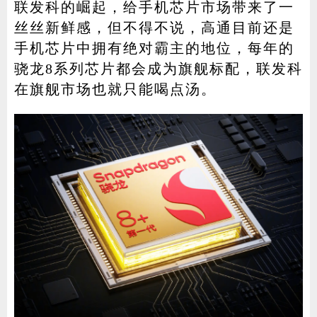
联发科的崛起，给手机芯片市场带来了一
丝丝新鲜感，但不得不说，高通目前还是
手机芯片中拥有绝对霸主的地位，每年的
家电
技巧
作者
骁龙8系列芯片都会成为旗舰标配，联发科
在旗舰市场也就只能喝点汤。
登录
注册