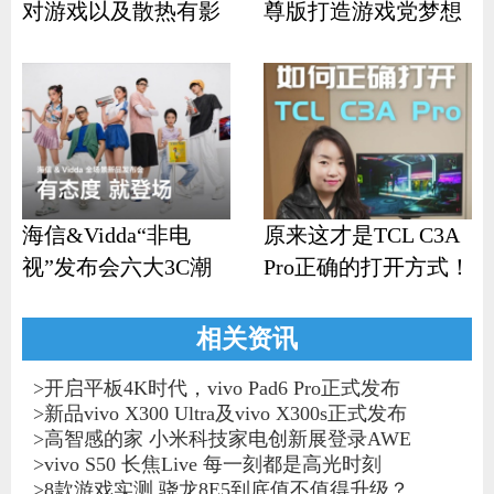
对游戏以及散热有影
尊版打造游戏党梦想
响？
机
海信&Vidda“非电
原来这才是TCL C3A
视”发布会六大3C潮
Pro正确的打开方式！
品齐发
相关资讯
>
开启平板4K时代，vivo Pad6 Pro正式发布
>
新品vivo X300 Ultra及vivo X300s正式发布
>
高智感的家 小米科技家电创新展登录AWE
>
vivo S50 长焦Live 每一刻都是高光时刻
>
8款游戏实测 骁龙8E5到底值不值得升级？