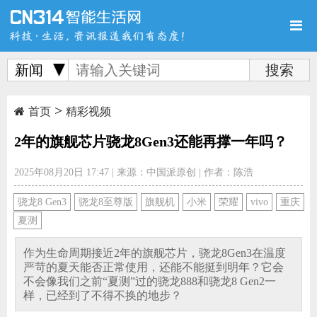
新闻
>
首页
新品
评测
首页
精彩视频
2年的旗舰芯片骁龙8Gen3还能再撑一年吗？
2025年08月20日 17:47
|
来源：中国派原创
|
作者：陈浩
导购
新闻
视频
骁龙8 Gen3
骁龙8至尊版
旗舰机
小米
荣耀
vivo
重庆
夏测
作为生命周期接近2年的旗舰芯片，骁龙8Gen3在温度
严苛的夏天能否正常使用，还能不能挺到明年？它会
不会像我们之前“夏测”过的骁龙888和骁龙8 Gen2一
图赏
游记
直播
样，已经到了不得不换的地步？