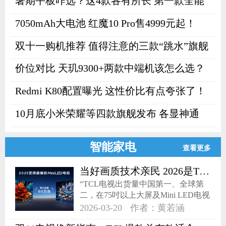
暑期平板咋选？这4款各有所长 第一款全能
7050mAh大电池 红魔10 Pro售4999元起！
双十一购机推荐 值得注意的三款“跳水”旗舰
价位对比 天玑9300+两款中端机该怎么选？
Redmi K80配置曝光 这性价比有点夸张了！
10月底小米荣耀等四款旗舰发布 各显神通
智能家电
查看更多
当好画质技术亲民 2026是TCL的“普及元年”？
“TCL电视出货量中国第一、全球第
二，在75吋以上大屏及Mini LED电视
领域继续领跑。”2026年3月17日，
2026-03-20
作者：黄若涵
2026 TCL SQD-MiniLED 电视春季新