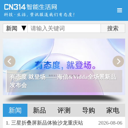
新闻
首页
新品
评测
有态度 就登场——海信&Vidda全场景新品
导购
新闻
视频
发布会
新闻
新品
评测
导购
家电
图赏
游记
直播
三星折叠屏新品体验沙龙重庆站
2026-08-06