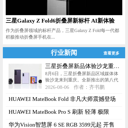
三星Galaxy Z Fold6折叠屏新标杆 AI新体验
作为折叠屏领域的标杆产品，三星Galaxy Z Fold每一代都
积极推动折叠屏手机在...
行业新闻
查看更多
三星折叠屏新品体验沙龙重庆站
​8月6日，三星折叠屏新品区域媒体体
验沙龙来到重庆。全新推出的第八代
折叠屏产品Galaxy Z Fold8、Z Fold8
2026-08-06
作者：齐书鹏
Ultra与Z Flip8以三种不同形态亮相，
HUAWEI MateBook Fold 非凡大师震撼登场
从内容浏览到移动生产力，再到个性
表达，三款机型展现了三星对折叠屏
HUAWEI MateBook Pro S 刷新 轻薄 极限
品类的深入探索。同步问世的Galaxy
Watch Ultra2与Galaxy Watch9，更可
华为Vision智慧屏 6 SE RGB 3599元起 开售
与手机实现生态互联，为用户开启智