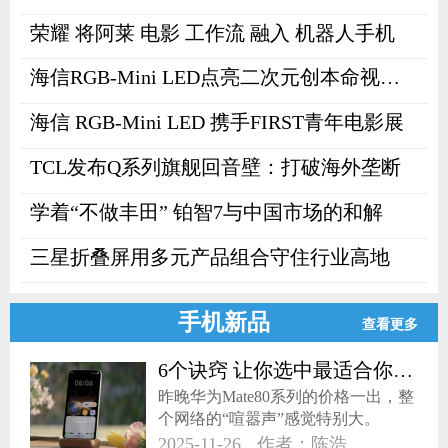
能健康新体验。
荣耀 将阿莱 电影 工作流 融入 机器人手机
海信RGB-Mini LED点亮二次元创本命视界！
海信 RGB-Mini LED 携手FIRST青年电影展
TCL发布Q系列旗舰回音壁：打破海外垄断
学着“不做丰田” 铂智7与中国市场的和解
三星折叠屏用多元产品组合守住行业高地
手机新品
查看更多
6个诀窍 让你选中最适合你的华为Mate80
​昨晚华为Mate80系列的价格一出，整
个网络的“喧嚣声”感觉特别大。
2025-11-26
作者：陈浩