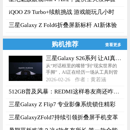
iQOO Z9 Turbo+续航挑战 游戏能玩几小时
三星Galaxy Z Fold6折叠屏新标杆 AI新体验
购机推荐
查看更多
三星Galaxy S26系列 让AI真正的“围着你转”
从“对话框里的嘴替”到“现实世界的
手脚”，AI正在经历一场从工具到管
家的身份蜕变。
2026-02-26
作者：黄若涵
512GB普及风暴：REDMI这样卷友商还咋跟？
三星Galaxy Z Flip7 专业影像系统锁住精彩
三星GalaxyZFold7持续引领折叠屏手机变革