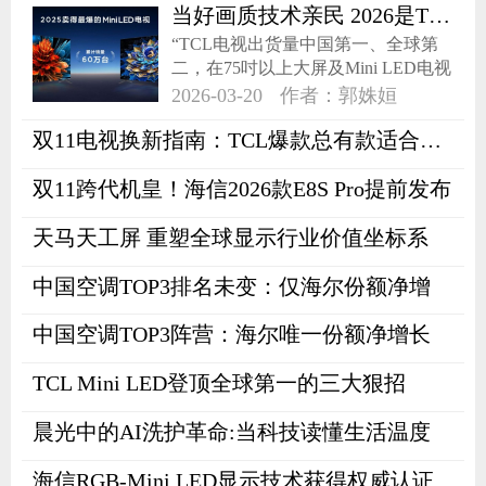
当好画质技术亲民 2026是TCL的“普及元年”？
“TCL电视出货量中国第一、全球第
二，在75吋以上大屏及Mini LED电视
领域继续领跑。”2026年3月17日，
2026-03-20
作者：郭姝姮
2026 TCL SQD-MiniLED 电视春季新
双11电视换新指南：TCL爆款总有款适合你！
品发布会上宣布了2025年TCL这份亮
眼的成绩。
双11跨代机皇！海信2026款E8S Pro提前发布
天马天工屏 重塑全球显示行业价值坐标系
中国空调TOP3排名未变：仅海尔份额净增
中国空调TOP3阵营：海尔唯一份额净增长
TCL Mini LED登顶全球第一的三大狠招
晨光中的AI洗护革命:当科技读懂生活温度
海信RGB-Mini LED显示技术获得权威认证