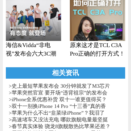
海信&Vidda“非电
原来这才是TCL C3A
视”发布会六大3C潮
Pro正确的打开方式！
品齐发
相关资讯
>
史上最短苹果发布会 30分钟就发了M3芯片
>
苹果突然官宣 要开场“违背祖宗”的发布会
>
iPhone全系优惠补货 双十一谁更值得买？
>
双十一别换iPhone 14 Pro “十三香”真的香
>
苹果为什么不出“韭菜绿iPhone”？我泪了
>
高速堵车又没法充电 哪款旗舰电量最坚挺
>
春节真实体验 骁龙8旗舰散热比苹果还差？