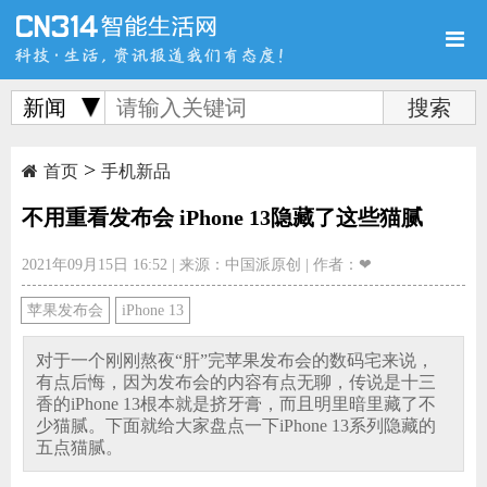
新闻
>
首页
新品
评测
首页
手机新品
不用重看发布会 iPhone 13隐藏了这些猫腻
2021年09月15日 16:52
|
来源：中国派原创
|
作者：❤
导购
新闻
视频
苹果发布会
iPhone 13
对于一个刚刚熬夜“肝”完苹果发布会的数码宅来说，
有点后悔，因为发布会的内容有点无聊，传说是十三
香的iPhone 13根本就是挤牙膏，而且明里暗里藏了不
少猫腻。下面就给大家盘点一下iPhone 13系列隐藏的
图赏
游记
直播
五点猫腻。