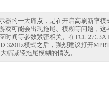
导购
新闻
视
示器的一大痛点，是在开启高刷新率模
游戏可能会出现拖尾、模糊等问题，这
时间等参数紧密相关。在TCL 27C3A 
D 320Hz模式之后，强烈建议打开MPRT-
图赏
游记
直
可大幅减轻拖尾模糊的情况。
家电
技巧
作