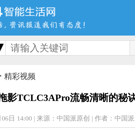
>
首页
新品
评
精彩视频
拖影TCLC3APro流畅清晰的秘
06日 14:00
|
来源：中国派原创
|
作者：中国派