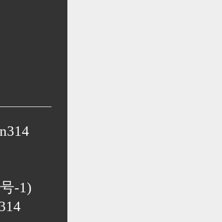
n314
0号-1
)
314