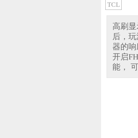
TCL
高刷显
后，玩
器的响应
开启FH
能， 