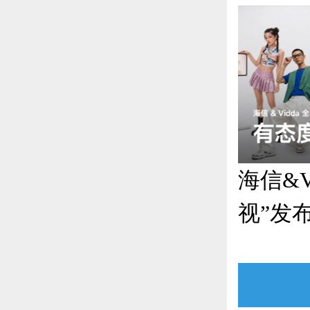
海信&V
视”发
品齐发