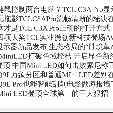
鼠控制两台电脑？TCL C3A Pro
无拖影TCLC3APro流畅清晰的秘诀
才是TCL C3A Pro正确的打开方式
四项大奖TCL实业携创新科技登场A
L显示器新品发布 生态格局的“胜境革
-MiniLED打破色域桎梏 开启显色
登顶 中国Mini LED如何击败索尼称
 Q9L万象分区和普通MIni LED差
 Q9L Pro也能智能刮削电影做海报
 Mini LED登顶全球第一的三大狠招