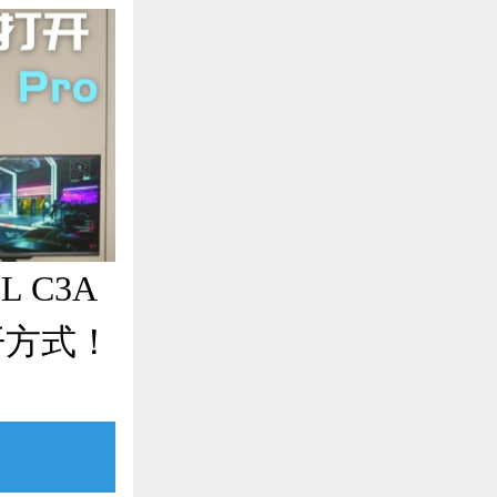
 C3A
开方式！