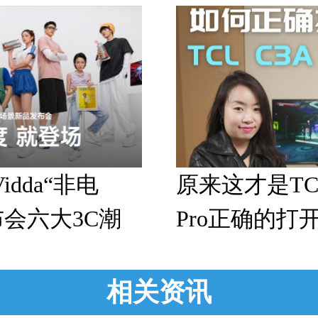
idda“非电
原来这才是TCL
布会六大3C潮
Pro正确的打
相关资讯