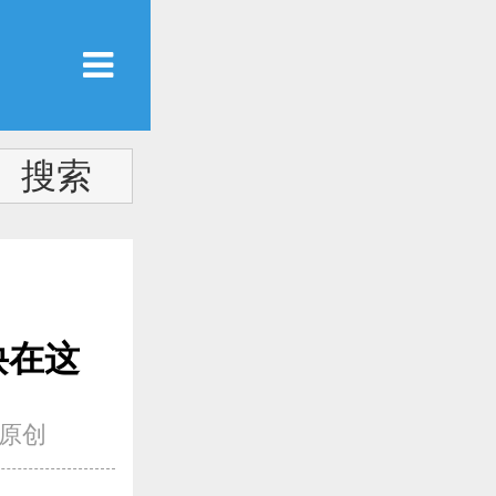
测
诀在这
原创