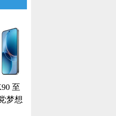
90 至
党梦想