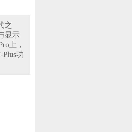
频
式之
与显示
Pro上，
Plus功
播
者