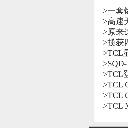
>
一套键
>
高速
>
原来这
>
揽获
>
TC
>
SQD
>
TCL
>
TCL
>
TCL
>
TCL