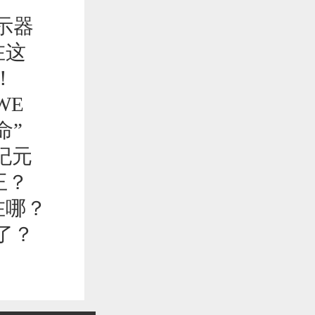
显示器
在这
！
WE
命”
新纪元
王？
别在哪？
墙了？