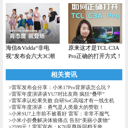
海信&Vidda“非电
原来这才是TCL C3A
视”发布会六大3C潮
Pro正确的打开方式！
品齐发
相关资讯
>
雷军发布会分享：小米17Pro背屏该怎么玩？
>
雷军年度演讲谈YU7对比友商 疯狂“叠甲”
>
雷军承认松果失败 自研SoC高端才有一线生机
>
雷军年度演讲：勇气是人类最大的赞歌！
>
小米SU7上市前不被看好 雷军：非常不服气
>
小米小折叠解决体验痛点 告别“美丽小废物”
>
2599元！雷军宣布：K70至尊版同档无敌