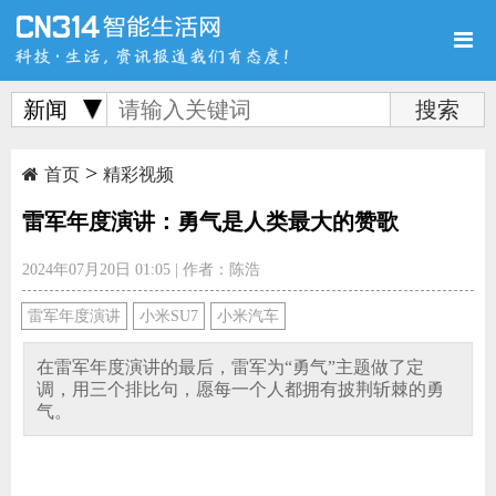
新闻
>
首页
新品
评测
首页
精彩视频
雷军年度演讲：勇气是人类最大的赞歌
2024年07月20日 01:05
|
作者：陈浩
导购
新闻
视频
雷军年度演讲
小米SU7
小米汽车
在雷军年度演讲的最后，雷军为“勇气”主题做了定
调，用三个排比句，愿每一个人都拥有披荆斩棘的勇
气。
图赏
游记
直播