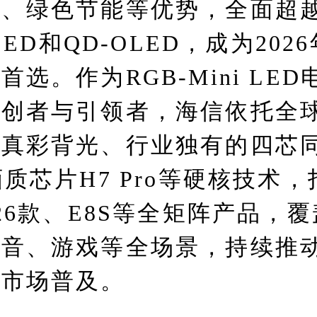
、绿色节能等优势，全面超越
 LED和QD-OLED，成为202
首选。作为RGB-Mini LED
开创者与引领者，海信依托全
珑真彩背光、行业独有的四芯
画质芯片H7 Pro等硬核技术
026款、E8S等全矩阵产品，
影音、游戏等全场景，持续推
与市场普及。