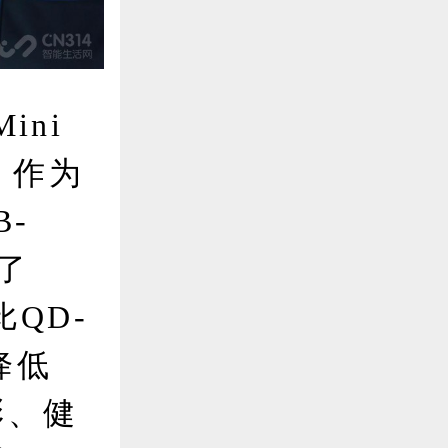
ini
。作为
-
了
比QD-
D降低
彩、健