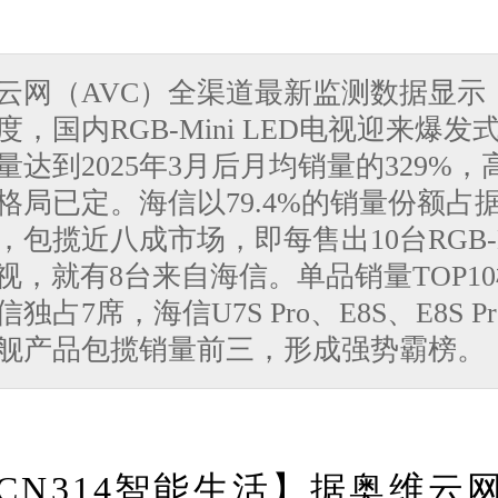
导购
新闻
视
维云网（AVC）全渠道最新监测数据显示，
度，国内RGB-Mini LED电视迎来爆发
量达到2025年3月后月均销量的329%，
格局已定。海信以79.4%的销量份额占
图赏
游记
直
，包揽近八成市场，即每售出10台RGB-M
电视，就有8台来自海信。单品销量TOP1
独占7席，海信U7S Pro、E8S、E8S P
舰产品包揽销量前三，形成强势霸榜。
家电
技巧
作
CN314智能生活】据奥维云