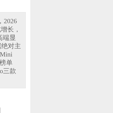
频
2026
式增长，
高端显
据绝对主
播
ini
0榜单
ro三款
者
网