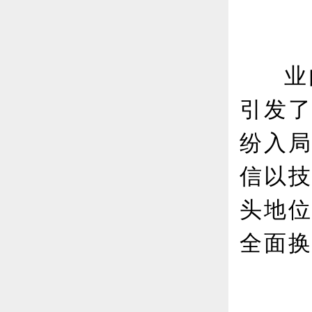
业
引发了
纷入
信以技
头地
全面