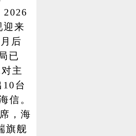
026
视迎来
3月后
局已
绝对主
10台
自海信。
7席，海
高端旗舰