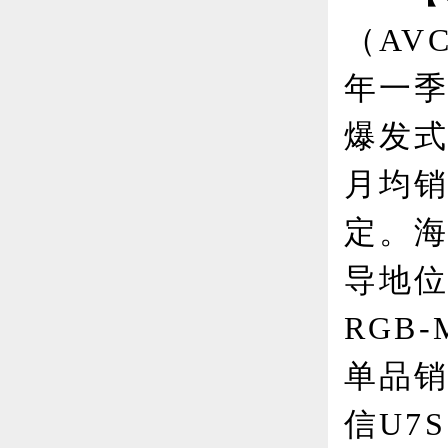
（AV
年一季
爆发式
月均销
定。海
导地位
RGB
单品销
信U7S