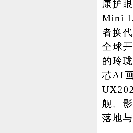
康护眼
Mini
者换代
全球
的玲
芯AI
UX2
舰、
落地