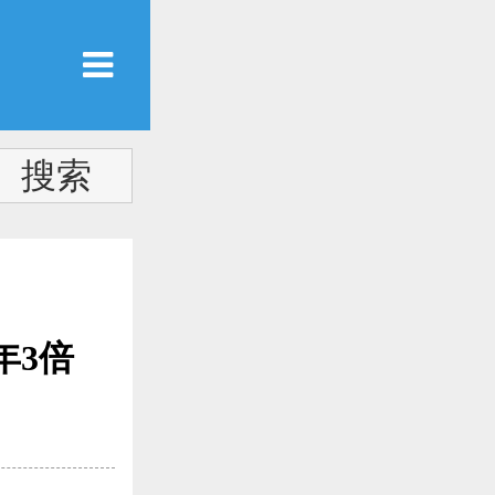
测
年3倍