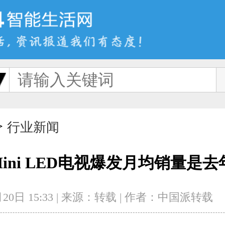
>
首页
新品
评
行业新闻
Mini LED电视爆发月均销量是去
20日 15:33
|
来源：转载
|
作者：中国派转载