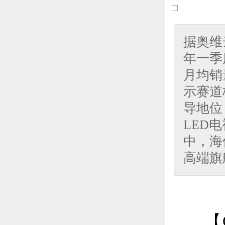
​据奥
年一季
月均销
示赛道
导地位
LED
中，海信
高端旗
【