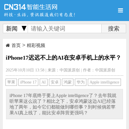
新闻
>
首页
新品
评测
首页
精彩视频
iPhone17迟迟不上的AI在安卓手机上的水平？
2025年10月10日 13:58
|
来源：中国派原创
|
作者：中国派原创
导购
新闻
视频
苹果
iPhone 17
AI
安卓
鸿蒙
华为
Apple intelligence
iPhone 17年底终于要上Apple intelligence了？去年我就
听苹果这么说了？相比之下，安卓鸿蒙这边AI已经落
地了两年，如今它们都能做到哪些事？到时候倘若苹
果AI真上线了，能比安卓阵营更强吗？
图赏
游记
直播