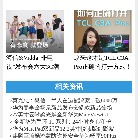
响？
机
海信&Vidda“非电
原来这才是TCL C3A
视”发布会六大3C潮
Pro正确的打开方式！
品齐发
相关资讯
>
蔡光忠：微信一半人在适配鸿蒙，破6000万
>
华为春季全场景新品发布会多款新品登场
>
27英寸云晰柔光屏全新华为MateViewGT
>
全新华为手环 11 系列：24小时身心守护
>
华为MatePad双新品12.2英寸悦读版幻影紫
>
麒麟巨流畅鸿蒙防诈超安全华为畅享90Plus